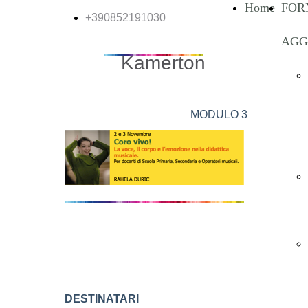
Home
FOR
+390852191030
AGG
Kamerton
MODULO 3
DESTINATARI