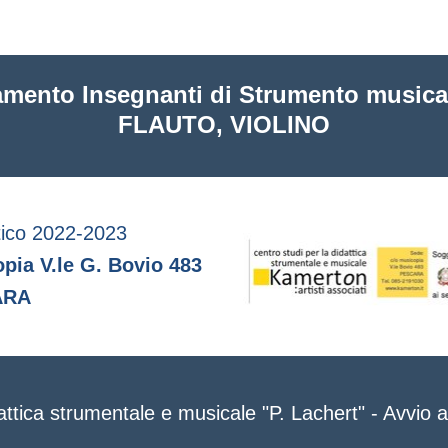
IL
amento Insegnanti di Strumento musi
O
FLAUTO, VIOLINO
RE
N
stico 2022-2023
ia V.le G. Bovio 483
ARA
NTO
attica strumentale e musicale "P. Lachert" - Avvio a