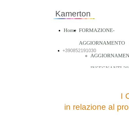
Kamerton
Home
FORMAZIONE-
AGGIORNAMENTO
+390852191030
AGGIORNAME
INSEGNANTI 20
2025
Fermanelli MUS
I
in relazione al pr
in tutti i SENSI
Ottaviani UKUL