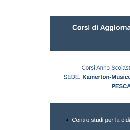
per l'inclusione
Anceschi OLTRE 
Corsi di Aggiorn
LIBRO DI TEST
Johnson CANTA
COL CORPO,
MUOVERSI CO
Corsi Anno Scola
SEDE:
Kamerton-Musicop
LA VOCE
PESC
Danzi Il corpo
ritmico
AGGIORNAME
Centro studi per la did