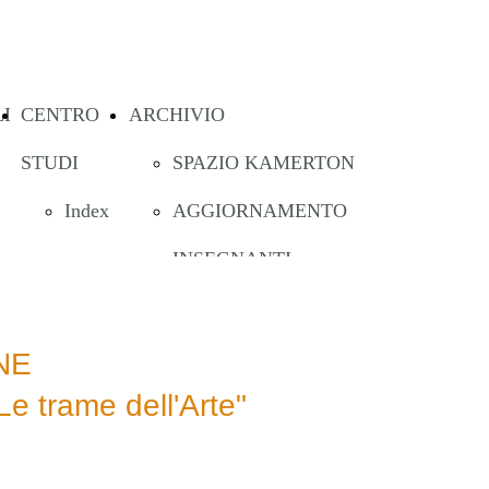
I
CENTRO
ARCHIVIO
STUDI
SPAZIO KAMERTON
Index
AGGIORNAMENTO
INSEGNANTI
AGOSTINI -
Ascoltare...canzoni pop
NE
Le trame dell'Arte"
RAHELA DURIC - Coro
vivo!