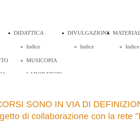
DIDATTICA
DIVULGAZIONE
MATERIAL
Indice
Indice
Indice
NTO
MUSICOPIA
24-
LABORATORI
MUSICALI
ICA
per le scuole
 CORSI SONO IN VIA DI DEFINIZIO
ogetto di collaborazione con la rete "
ELE