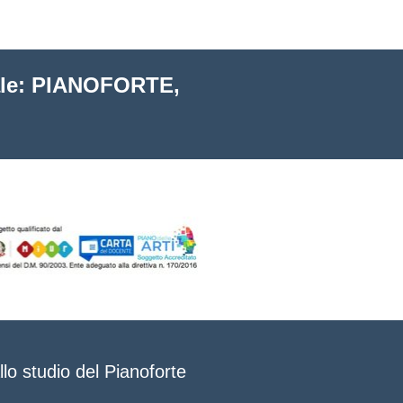
PANGIA - E' più forte
insieme!
cale: PIANOFORTE,
SORACE Dal gioco nasce il
coro
COLUMBARO - La musica
con il digitale
DEL MESE - Muoviamoci
su.
VINCIGUERRA - La mia
scuola è un'orchestra.
llo studio del Pianoforte